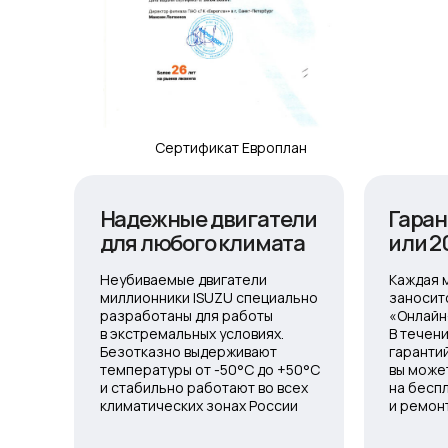
Сертификат Европлан
Надежные двигатели
Гаран
для любого климата
или 2
Неубиваемые двигатели
Каждая 
миллионники ISUZU специально
заносит
разработаны для работы
«Онлайн
в экстремальных условиях.
В течен
Безотказно выдерживают
гаранти
температуры от -50°C до +50°C
вы може
и стабильно работают во всех
на бесп
климатических зонах России
и ремон