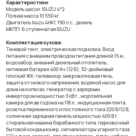
Характеристики
:
Модель шасси: ISUZU 4*2
Полная масса 10 550 кг
Двигатель Isuzu 4HK1, 190 л.с., дизель
МКПП: 6 ступенчатая ISUZU
Комплектация кузова:
Теневой тент, электрическая подножка. Вход
питания с внешним проводом питания длиной 15 м.,
водозабор, внешний дизельный отопитель,
литиевая батарея 400 Ач (12 В), 32-дюймовый
плоский ЖК-телевизор, микроволновая печь,
защита от низкого напряжения, водяной насос для
дома на колесах, генератор с зарядным
инвертором мощностью 3 кВт., морозильная
камера для автодома на 118 л., индукционная плита,
розетка переменного и постоянного тока 220 В/12 В,
солнечная зарядная панель мощностью 400 Вт,
стиральная машина барабанного типа, парковочный
бытовой кондиционер, сигнализаторы угарного газа