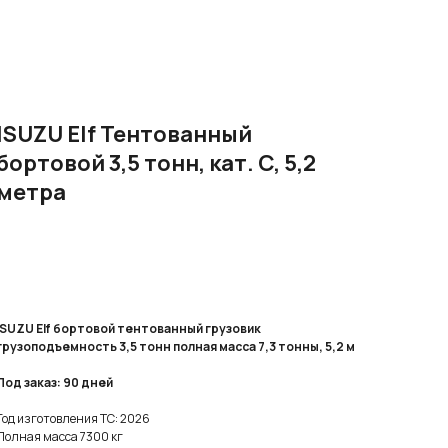
ISUZU Elf Тентованный
бортовой 3,5 тонн, кат. C, 5,2
метра
Рассчитать КП
ISUZU Elf бортовой тентованный грузовик
грузоподъемность 3,5 тонн полная масса 7,3 тонны, 5,2 м
Под заказ: 90 дней
Год изготовления ТС: 2026
Полнaя маcсa 7300 кг