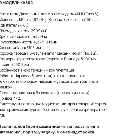
О МОДЕЛИ KV600
Двигатель: Дизельный, чаще всего модель 4KH1 (Евро 6).
Мощность: 130 л.с. (97 кВт). В новых версиях — до 160 л.с.
(двигатель 4KK).
Объем двигателя: 2999 см³.
Крутящий момент: 435 Н·м
Грузоподъемность: 4,2 – 5,0 тонн.
Колесная база: 3815 мм.
Коробка передач: 6-ступенчатая механическая (Isuzu).
Размеры грузового отсека (фургон): Длина до 5200 мм,
ширина 2300 мм.
Особенности конструкции и комплектации:
Кабина: Широкая (3-местная), с кондиционером,
электростеклоподъемниками, музыкой и центральным
замком.
Тормозная система: Воздушная (пневматическая).
Привод: 4×2.
Существуют различные модификации: промтоварный фургон,
изотермический фургон, бортовой грузовик и рефрижератор и
т.д.
Звоните, подберем самый низкий платеж в лизинг и
автомобиль под вашу задачу. Любая надстройка